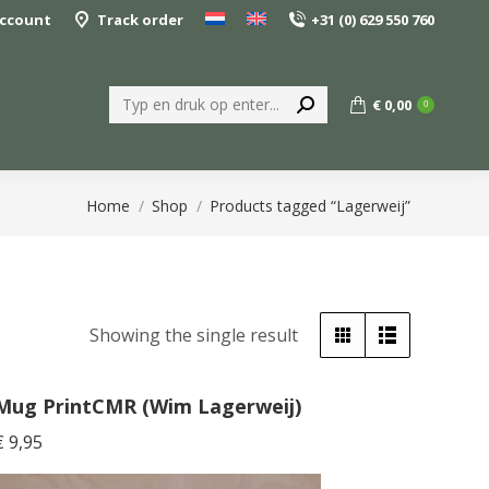
ccount
Track order
+31 (0) 629 550 760
Search:
€
0,00
0
You are here:
Home
Shop
Products tagged “Lagerweij”
Showing the single result
Mug PrintCMR (Wim Lagerweij)
€
9,95