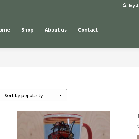
My A
ome
Shop
About us
Contact