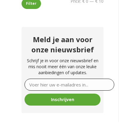
Min
Max
Price:
€ 0
—
€ 10
Filter
price
price
Meld je aan voor
onze nieuwsbrief
Schrijf je in voor onze nieuwsbrief en
mis nooit meer één van onze leuke
aanbiedingen of updates.