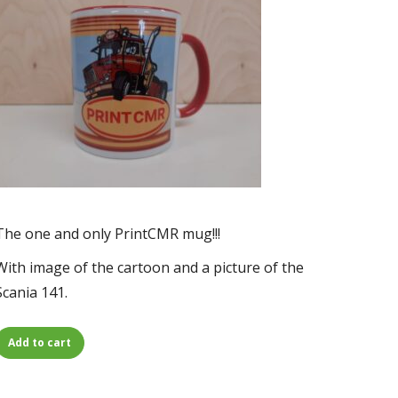
The one and only PrintCMR mug!!!
With image of the cartoon and a picture of the
Scania 141.
Add to cart