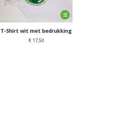
Dit
product
heeft
T-Shirt wit met bedrukking
meerdere
€
17,50
variaties.
Deze
optie
kan
gekozen
worden
op
de
productpagina