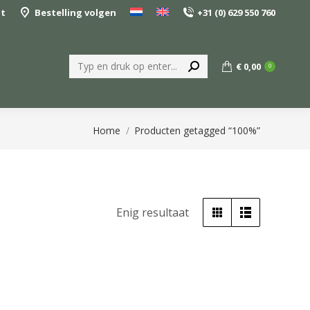
nt
Bestelling volgen
+31 (0) 629 550 760
Zoeken:
€
0,00
0
Je bent hier:
Home
Producten getagged “100%”
Enig resultaat