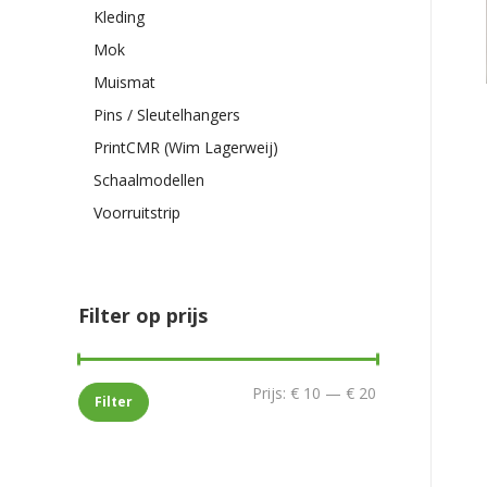
Kleding
Mok
Muismat
Pins / Sleutelhangers
PrintCMR (Wim Lagerweij)
Schaalmodellen
Voorruitstrip
Filter op prijs
Min.
Max.
Prijs:
€ 10
—
€ 20
Filter
prijs
prijs