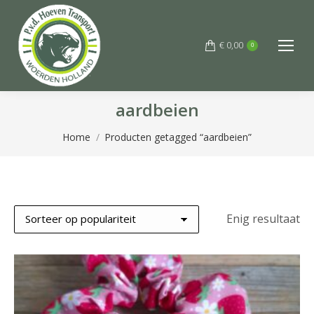
€
0,00
0
aardbeien
Je bent hier:
Home
Producten getagged “aardbeien”
Enig resultaat