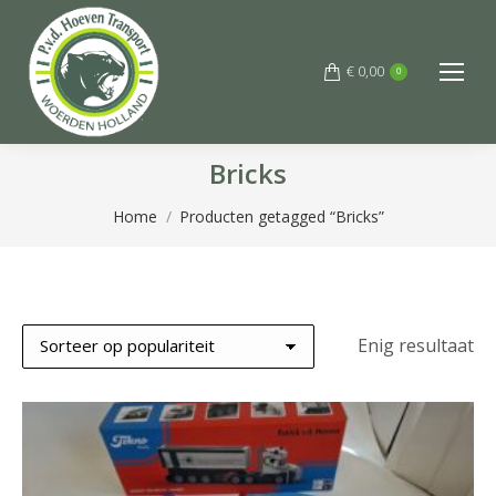
€
0,00
0
Bricks
Je bent hier:
Home
Producten getagged “Bricks”
Enig resultaat