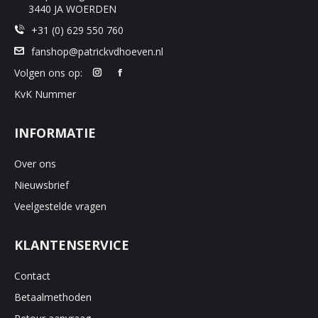
product
3440 JA WOERDEN
+31 (0) 629 550 760
fanshop@patrickvdhoeven.nl
Volgen ons op:
KvK Nummer
INFORMATIE
Over ons
Nieuwsbrief
Veelgestelde vragen
KLANTENSERVICE
Contact
Betaalmethoden