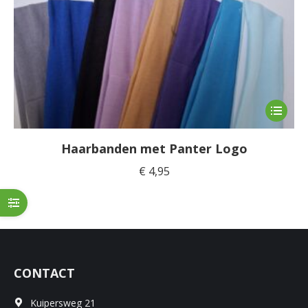
Dit
product
heeft
Haarbanden met Panter Logo
meerde
€
4,95
variaties
Deze
optie
kan
gekoze
worden
CONTACT
op
de
Kuipersweg 21