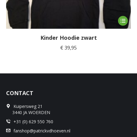
Dit
product
heeft
Kinder Hoodie zwart
meerde
€
39,95
variaties
Deze
optie
kan
gekoze
worden
CONTACT
op
de
Kuipersweg 21
product
3440 JA WOERDEN
+31 (0) 629 550 760
fanshop@patrickvdhoeven.nl