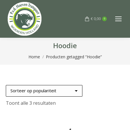
€
0,00
0
Hoodie
Je bent hier:
Home
Producten getagged “Hoodie”
Gesorteerd
Toont alle 3 resultaten
op
populariteit