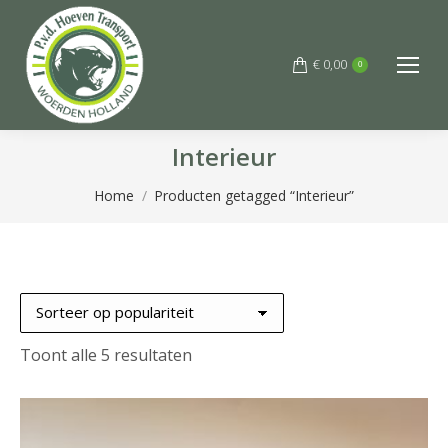
€
0,00
0
Interieur
Je bent hier:
Home
Producten getagged “Interieur”
Gesorteerd
Toont alle 5 resultaten
op
populariteit