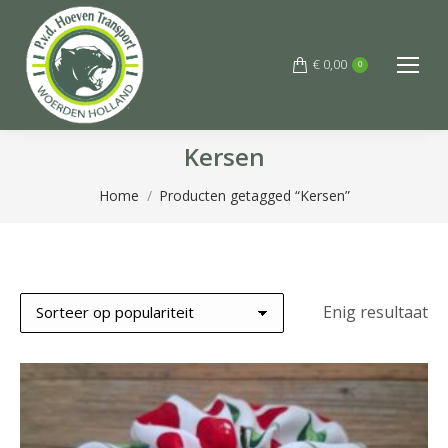
€
0,00
0
Kersen
Je bent hier:
Home
Producten getagged “Kersen”
Enig resultaat