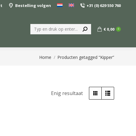
nt
Bestelling volgen
+31 (0) 629 550 760
Zoeken:
€
0,00
0
Je bent hier:
Home
Producten getagged “Kipper”
Enig resultaat