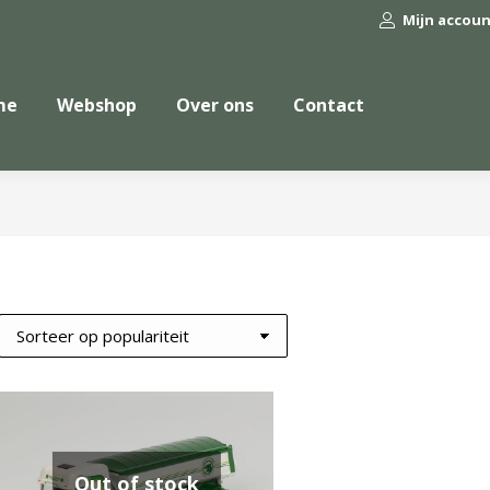
Mijn accou
me
Webshop
Over ons
Contact
Out of stock