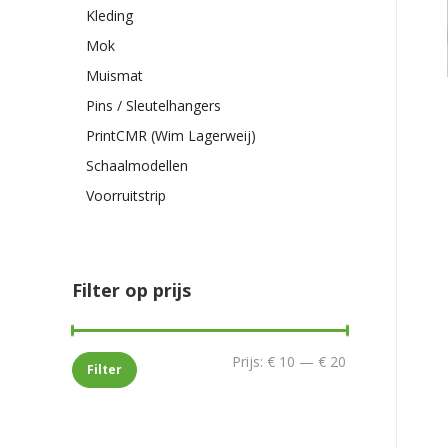
Kleding
Mok
Muismat
Pins / Sleutelhangers
PrintCMR (Wim Lagerweij)
Schaalmodellen
Voorruitstrip
Filter op prijs
Min.
Max.
Prijs:
€ 10
—
€ 20
Filter
prijs
prijs