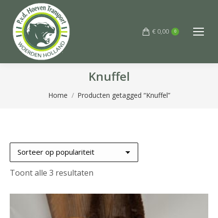
€
0,00
0
Knuffel
Je bent hier:
Home
Producten getagged “Knuffel”
Gesorteerd
Toont alle 3 resultaten
op
populariteit