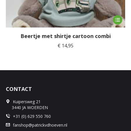
Dit
product
heeft
Beertje met shirtje cartoon combi
meerde
€
14,95
variaties
Deze
optie
kan
gekoze
worden
CONTACT
op
de
Kuipersweg 21
product
3440 JA WOERDEN
+31 (0) 629 550 760
fanshop@patrickvdhoeven.nl