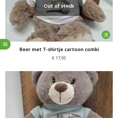
de
Out of stock
product
Dit
product
heeft
Beer met T-shirtje cartoon combi
meerde
€
17,95
variaties
Deze
optie
kan
gekoze
worden
op
de
product