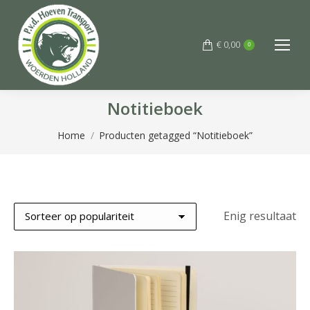
€
0,00
0
Notitieboek
Je bent hier:
Home
Producten getagged “Notitieboek”
Enig resultaat