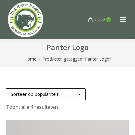
€
0,00
0
Panter Logo
Je bent hier:
Home
Producten getagged “Panter Logo”
Gesorteerd
Toont alle 4 resultaten
op
populariteit