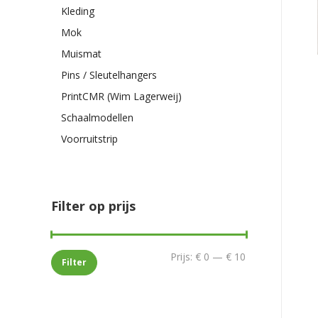
Kleding
Mok
Muismat
Pins / Sleutelhangers
PrintCMR (Wim Lagerweij)
Schaalmodellen
Voorruitstrip
Filter op prijs
Min.
Max.
Prijs:
€ 0
—
€ 10
Filter
prijs
prijs