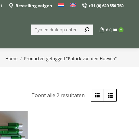
nt
Bestelling volgen
+31 (0) 629 550 760
Zoeken:
€
0,00
0
Je bent hier:
Home
Producten getagged “Patrick van den Hoeven”
Gesorteerd
Toont alle 2 resultaten
op
populariteit