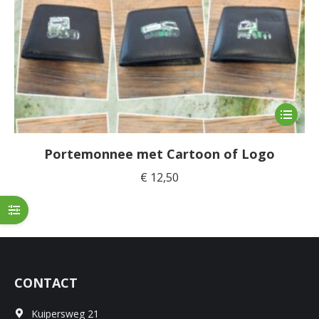
Dit
product
heeft
Portemonnee met Cartoon of Logo
meerde
€
12,50
variaties
Deze
optie
kan
gekoze
worden
CONTACT
op
de
Kuipersweg 21