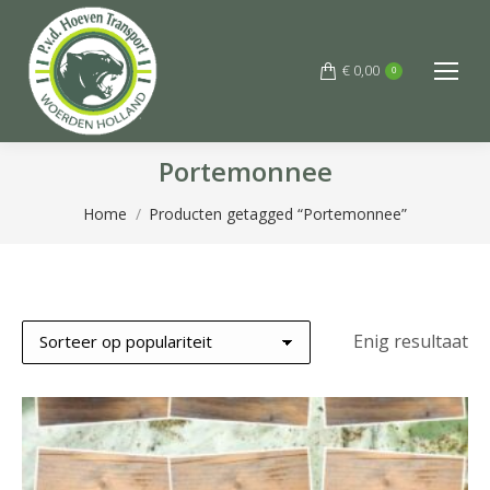
€
0,00
0
Portemonnee
Je bent hier:
Home
Producten getagged “Portemonnee”
Enig resultaat