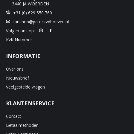
product
3440 JA WOERDEN
+31 (0) 629 550 760
fanshop@patrickvdhoeven.nl
Volgen ons op:
KvK Nummer
INFORMATIE
Over ons
Nieuwsbrief
Veelgestelde vragen
KLANTENSERVICE
Contact
Betaalmethoden