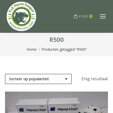
€
0,00
0
R500
Je bent hier:
Home
Producten getagged “R500”
Enig resultaat