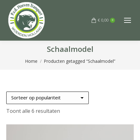
€
0,00
0
Schaalmodel
Je bent hier:
Home
Producten getagged “Schaalmodel”
Gesorteerd
Toont alle 6 resultaten
op
populariteit