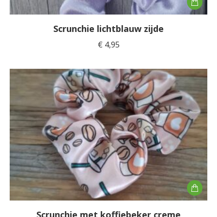
Scrunchie lichtblauw zijde
€
4,95
Scrunchie met koffiebeker creme