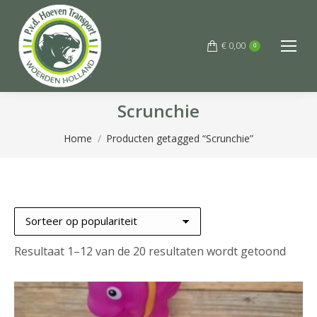
€
0,00
0
Scrunchie
Je bent hier:
Home
Producten getagged “Scrunchie”
Gesor
Resultaat 1–12 van de 20 resultaten wordt getoond
op
popula