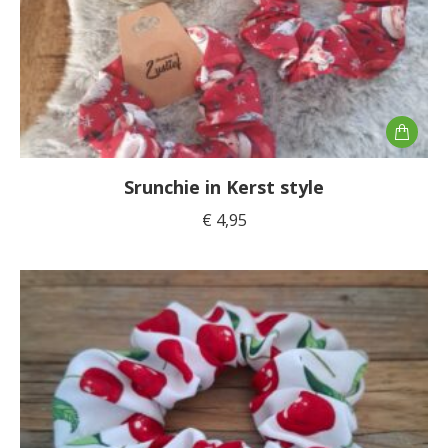
Srunchie in Kerst style
€
4,95