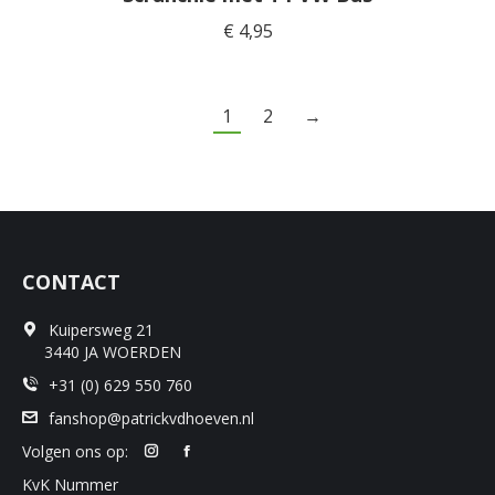
€
4,95
1
2
→
CONTACT
Kuipersweg 21
3440 JA WOERDEN
+31 (0) 629 550 760
fanshop@patrickvdhoeven.nl
Volgen ons op:
KvK Nummer