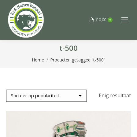
€
0,00
0
t-500
Je bent hier:
Home
Producten getagged “t-500”
Enig resultaat