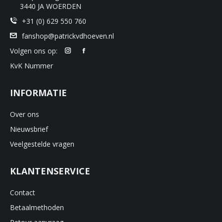
product
3440 JA WOERDEN
+31 (0) 629 550 760
fanshop@patrickvdhoeven.nl
Volgen ons op:
KvK Nummer
INFORMATIE
Over ons
Nieuwsbrief
Veelgestelde vragen
KLANTENSERVICE
Contact
Betaalmethoden