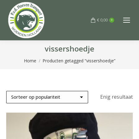
€
0,00
0
vissershoedje
Je bent hier:
Home
Producten getagged “vissershoedje”
Enig resultaat