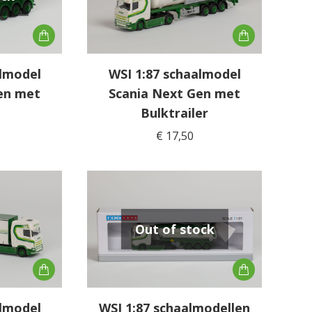
almodel
WSI 1:87 schaalmodel
en met
Scania Next Gen met
Bulktrailer
€
17,50
Out of stock
almodel
WSI 1:87 schaalmodellen