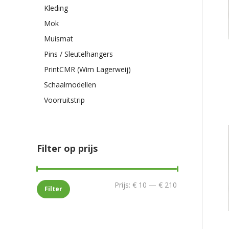
Kleding
Mok
Muismat
Pins / Sleutelhangers
PrintCMR (Wim Lagerweij)
Schaalmodellen
Voorruitstrip
Filter op prijs
Min.
Max.
Prijs:
€ 10
—
€ 210
Filter
prijs
prijs