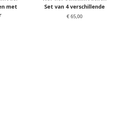
en met
Set van 4 verschillende
r
€
65,00