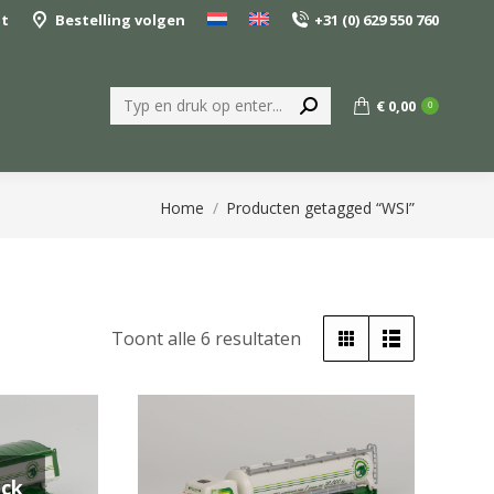
nt
Bestelling volgen
+31 (0) 629 550 760
Zoeken:
€
0,00
0
Je bent hier:
Home
Producten getagged “WSI”
Gesorteerd
Toont alle 6 resultaten
op
populariteit
ock