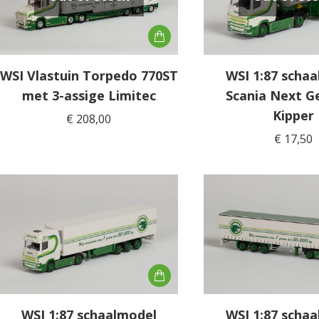
WSI Vlastuin Torpedo 770ST
WSI 1:87 scha
met 3-assige Limitec
Scania Next G
Kipper
€
208,00
€
17,50
WSI 1:87 schaalmodel
WSI 1:87 scha