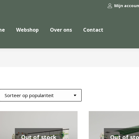
Mijn accou
me
Webshop
Over ons
Contact
Out of stock
Out of st