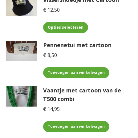
meerdere
€
12,50
variaties.
Deze
Dit
optie
Opties selecteren
product
kan
heeft
gekozen
Pennenetui met cartoon
meerdere
worden
€
8,50
variaties.
op
Deze
de
optie
productpagina
Toevoegen aan winkelwagen
kan
gekozen
Vaantje met cartoon van de
worden
T500 combi
op
€
14,95
de
productpagina
Toevoegen aan winkelwagen