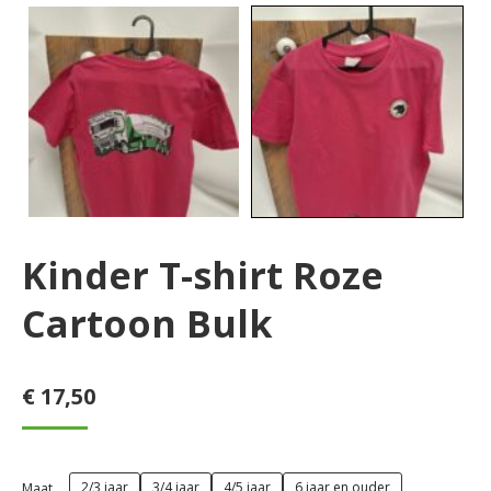
Kinder T-shirt Roze
Cartoon Bulk
€
17,50
2/3 jaar
3/4 jaar
4/5 jaar
6 jaar en ouder
Maat