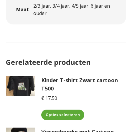
2/3 jaar, 3/4 jaar, 4/5 jaar, 6 jaar en
Maat
ouder
Gerelateerde producten
Kinder T-shirt Zwart cartoon
T500
€
17,50
Dit
Opties selecteren
product
heeft
Vissershoedje met Cartoon