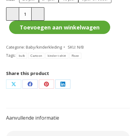
Kinder
T-
shirt
Toevoegen aan winkelwagen
Roze
Cartoon
Categorie:
Baby/kinderkleding
SKU:
N/B
Bulk
Tags:
aantal
bulk
Cartoon
kinder t-shirt
Roze
Share this product
Deel
Deel
Deel
Deel
op
op
op
op
X
Facebook
Pinterest
LinkedIn
Aanvullende informatie