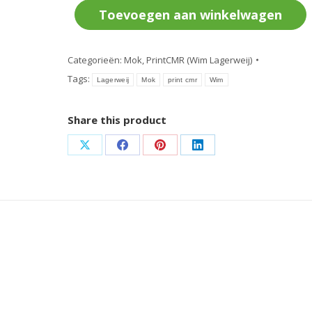
(Wim
Toevoegen aan winkelwagen
Lagerweij)
aantal
Categorieën:
Mok
,
PrintCMR (Wim Lagerweij)
Tags:
Lagerweij
Mok
print cmr
Wim
Share this product
Deel
Deel
Deel
Deel
op
op
op
op
X
Facebook
Pinterest
LinkedIn