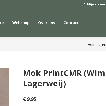
Mijn accou
me
Webshop
Over ons
Contact
Je bent hie
Home
Pr
Mok PrintCMR (Wim
Lagerweij)
€
9,95