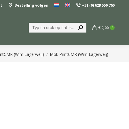
nt
Bestelling volgen
+31 (0) 629 550 760
Zoeken:
€
0,00
0
r:
intCMR (Wim Lagerweij)
Mok PrintCMR (Wim Lagerweij)