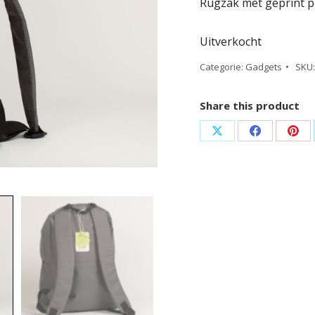
Rugzak met geprint p
Uitverkocht
Categorie:
Gadgets
SKU
Share this product
Deel
Deel
Dee
op
op
op
X
Facebook
Pint