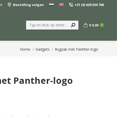
nt
Bestelling volgen
+31 (0) 629 550 760
Zoeken:
€
0,00
0
Je bent hier:
Home
Gadgets
Rugzak met Panther-logo
et Panther-logo