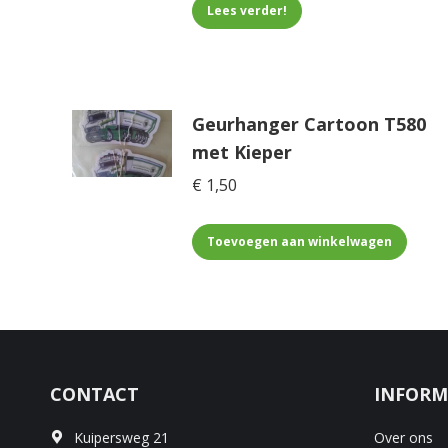
was:
is:
Lees verder!
€ 7,50.
€ 6,75.
Geurhanger Cartoon T580
met Kieper
€
1,50
Toevoegen aan winkelwagen
CONTACT
INFORM
Kuipersweg 21
Over ons