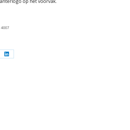
anterlogo op het voorvak.
:
4007
l
Deel
op
erest
LinkedIn