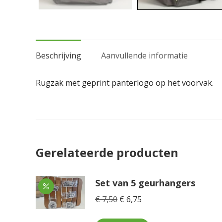
Beschrijving
Aanvullende informatie
Rugzak met geprint panterlogo op het voorvak.
Gerelateerde producten
Set van 5 geurhangers
Oorspronkelijke
Huidige
€
7,50
€
6,75
prijs
prijs