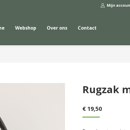
Mijn accou
me
Webshop
Over ons
Contact
Rugzak m
€
19,50