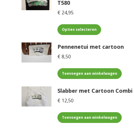
T580
€
24,95
Dit
Opties selecteren
product
heeft
Pennenetui met cartoon
meerdere
€
8,50
variaties.
Deze
optie
Toevoegen aan winkelwagen
kan
gekozen
Slabber met Cartoon Combi
worden
€
12,50
op
de
productpagina
Toevoegen aan winkelwagen