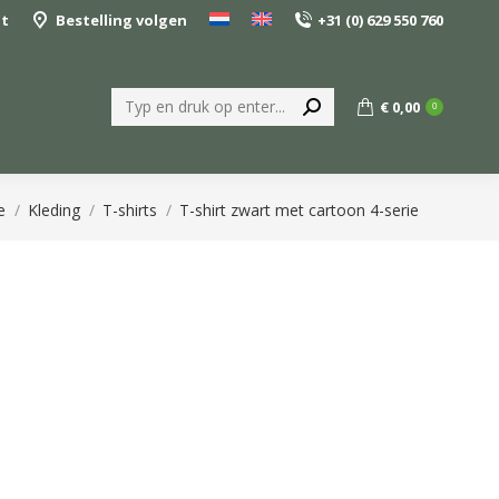
nt
Bestelling volgen
+31 (0) 629 550 760
Zoeken:
€
0,00
0
nt hier:
e
Kleding
T-shirts
T-shirt zwart met cartoon 4-serie