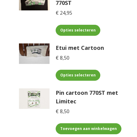
770ST
€
24,95
Dit
Opties selecteren
product
heeft
Etui met Cartoon
meerdere
€
8,50
variaties.
Deze
Dit
optie
Opties selecteren
product
kan
heeft
gekozen
Pin cartoon 770ST met
meerdere
worden
Limitec
variaties.
op
€
8,50
Deze
de
optie
productpagina
kan
Toevoegen aan winkelwagen
gekozen