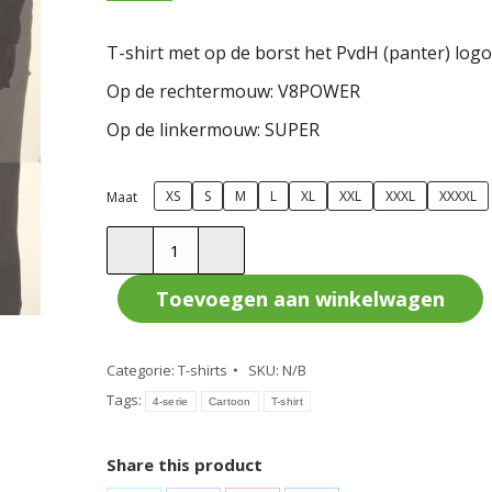
T-shirt met op de borst het PvdH (panter) logo
Op de rechtermouw: V8POWER
Op de linkermouw: SUPER
XS
S
M
L
XL
XXL
XXXL
XXXXL
Maat
T-
shirt
zwart
Toevoegen aan winkelwagen
met
cartoon
Categorie:
T-shirts
SKU:
N/B
4-
Tags:
serie
4-serie
Cartoon
T-shirt
aantal
Share this product