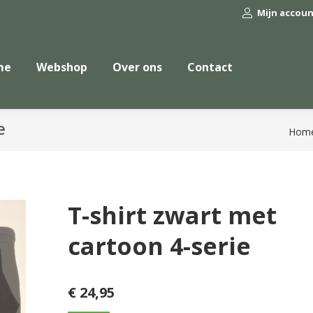
Mijn accou
me
Webshop
Over ons
Contact
e
Je be
Hom
T-shirt zwart met
cartoon 4-serie
€
24,95