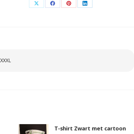
Deel
Deel
Deel
Deel
op
op
op
op
X
Facebook
Pinterest
LinkedIn
 XXXXL
T-shirt Zwart met cartoon