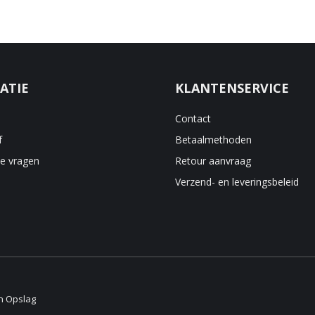
worden
op
de
productpagina
ATIE
KLANTENSERVICE
Contact
f
Betaalmethoden
de vragen
Retour aanvraag
Verzend- en leveringsbeleid
en Opslag