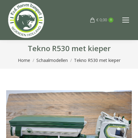
€
0,00
0
Tekno R530 met kieper
Je bent hier:
Home
Schaalmodellen
Tekno R530 met kieper