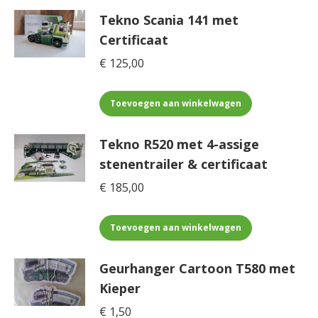
heeft
Tekno Scania 141 met
meerdere
Certificaat
variaties.
€
125,00
Deze
optie
kan
Toevoegen aan winkelwagen
gekozen
worden
Tekno R520 met 4-assige
op
stenentrailer & certificaat
de
€
185,00
productpagina
Toevoegen aan winkelwagen
Geurhanger Cartoon T580 met
Kieper
€
1,50