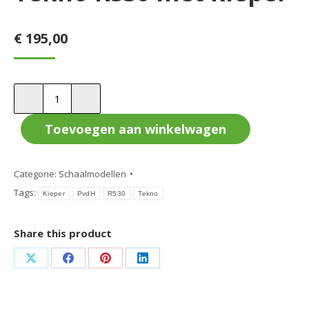
€
195,00
Tekno
R530
met
Toevoegen aan winkelwagen
kieper
aantal
Categorie:
Schaalmodellen
Tags:
Kieper
PvdH
R530
Tekno
Share this product
Deel
Deel
Deel
Deel
op
op
op
op
X
Facebook
Pinterest
LinkedIn