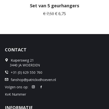
Set van 5 geurhangers
Oorspronkelijke
Huidige
€
7,50
€
6,75
prijs
prijs
was:
is:
€ 7,50.
€ 6,75.
CONTACT
Kuipersweg 21
3440 JA WOERDEN
+31 (0) 629 550 760
fanshop@patrickvdhoeven.nl
Volgen ons op:
KvK Nummer
INFORMATIE