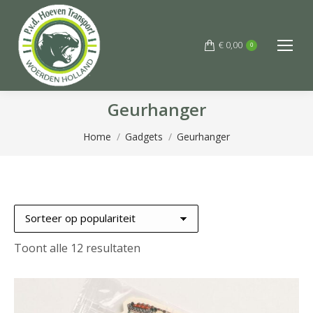
€
0,00
0
Geurhanger
Je bent hier:
Home
Gadgets
Geurhanger
Gesorteerd
Toont alle 12 resultaten
op
populariteit