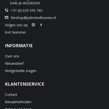
product
3440 JA WOERDEN
+31 (0) 629 550 760
fanshop@patrickvdhoeven.nl
Volgen ons op:
KvK Nummer
INFORMATIE
Over ons
Nieuwsbrief
Veelgestelde vragen
KLANTENSERVICE
Contact
Betaalmethoden