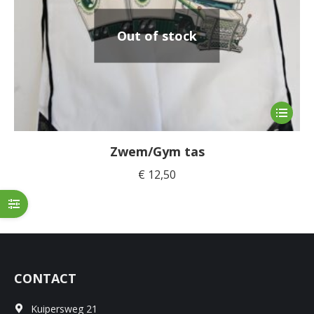
Out of stock
Dit
product
heeft
Zwem/Gym tas
meerde
€
12,50
variaties
Deze
optie
kan
gekoze
worden
CONTACT
op
de
Kuipersweg 21