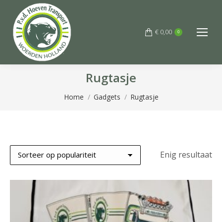
€
0,00
0
Rugtasje
Je bent hier:
Home
Gadgets
Rugtasje
Enig resultaat