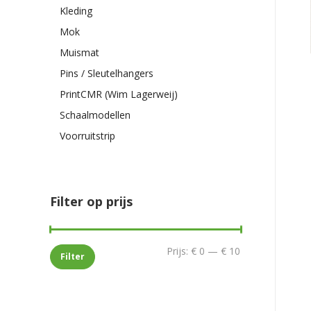
Kleding
Mok
Muismat
Pins / Sleutelhangers
PrintCMR (Wim Lagerweij)
Schaalmodellen
Voorruitstrip
Filter op prijs
Min.
Max.
Prijs:
€ 0
—
€ 10
Filter
prijs
prijs