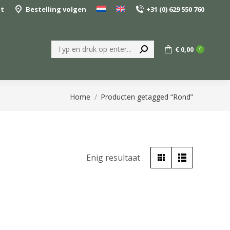
nt
Bestelling volgen
+31 (0) 629 550 760
Zoeken:
€
0,00
0
Je bent hier:
Home
Producten getagged “Rond”
Enig resultaat