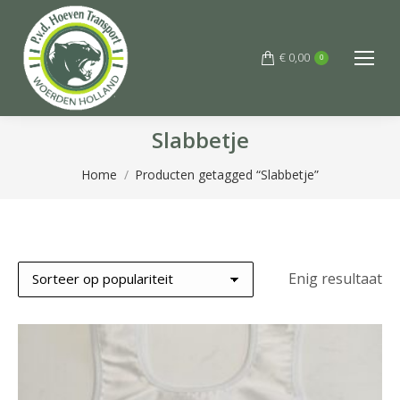
€
0,00
0
Slabbetje
Je bent hier:
Home
Producten getagged “Slabbetje”
Enig resultaat