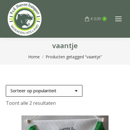
€
0,00
0
vaantje
Je bent hier:
Home
Producten getagged “vaantje”
Gesorteerd
Toont alle 2 resultaten
op
populariteit