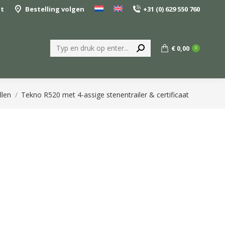
nt
Bestelling volgen
+31 (0) 629 550 760
Zoeken:
€
0,00
0
llen
Tekno R520 met 4-assige stenentrailer & certificaat