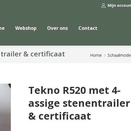
Mijn accou
me
Webshop
Over ons
Contact
ailer & certificaat
Je bent hier:
Home
Schaalmode
Tekno R520 met 4-
assige stenentrailer
& certificaat