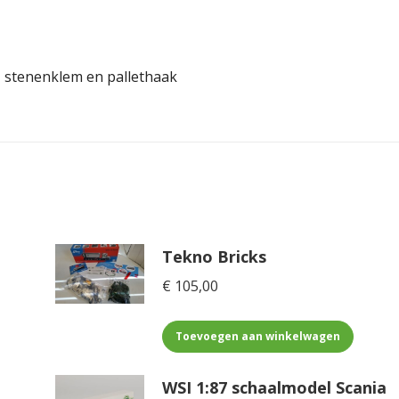
, stenenklem en pallethaak
Tekno Bricks
€
105,00
Toevoegen aan winkelwagen
WSI 1:87 schaalmodel Scania