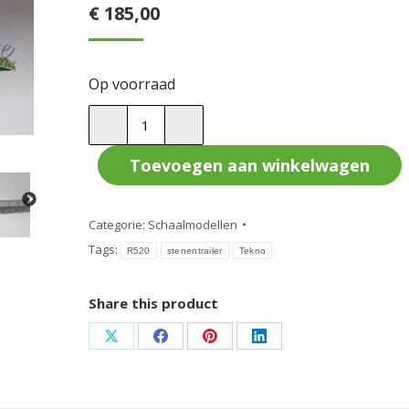
€
185,00
Op voorraad
Tekno
R520
met
Toevoegen aan winkelwagen
4-
assige
Categorie:
Schaalmodellen
stenentrailer
Tags:
&
R520
stenentrailer
Tekno
certificaat
aantal
Share this product
Deel
Deel
Deel
Deel
op
op
op
op
X
Facebook
Pinterest
LinkedIn