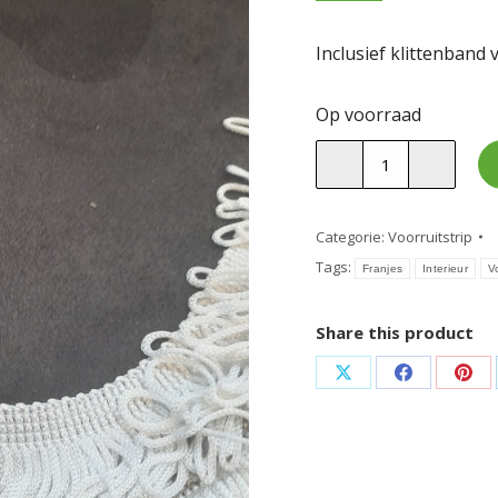
Inclusief klittenband 
Op voorraad
Zwarte
raamstrip
aan
de
Categorie:
Voorruitstrip
voorkant
Tags:
Franjes
Interieur
V
met
witte
Share this product
franjes
aantal
Deel
Deel
Dee
op
op
op
X
Facebook
Pint