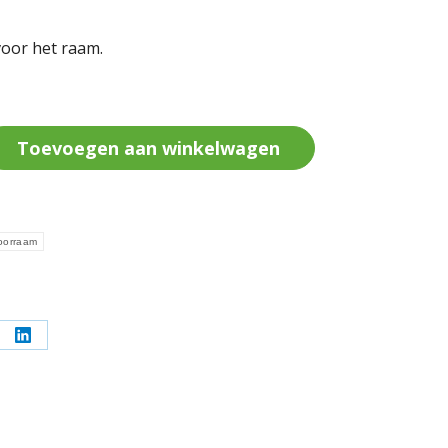
voor het raam.
Toevoegen aan winkelwagen
oorraam
l
Deel
op
erest
LinkedIn