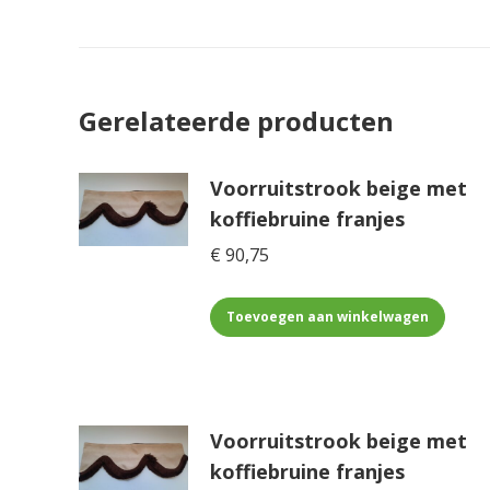
Zwarte raamstrip aan de voorkant met witte franj
Gerelateerde producten
Voorruitstrook beige met
koffiebruine franjes
€
90,75
Toevoegen aan winkelwagen