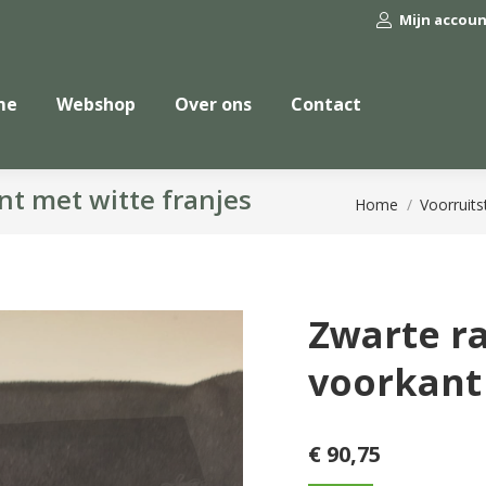
Mijn accou
me
Webshop
Over ons
Contact
nt met witte franjes
Je bent hier:
Home
Voorruits
Zwarte r
voorkant 
€
90,75