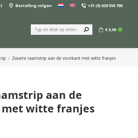
nt
Bestelling volgen
+31 (0) 629 550 760
Zoeken:
€
0,00
0
trip
Zwarte raamstrip aan de voorkant met witte franjes
aamstrip aan de
met witte franjes