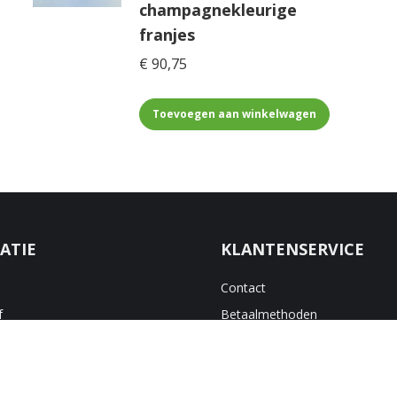
Zwarte raamstrip aan de
voorzijde met
champagnekleurige
franjes
€
90,75
Toevoegen aan winkelwagen
ATIE
KLANTENSERVICE
Contact
f
Betaalmethoden