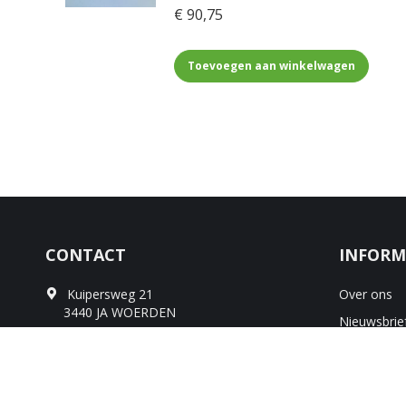
Voorruitstrook beige met
koffiebruine franjes
€
90,75
Toevoegen aan winkelwagen
CONTACT
INFORM
Kuipersweg 21
Over ons
3440 JA WOERDEN
Nieuwsbrie
+31 (0) 629 550 760