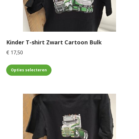
kan
gekozen
worden
op
de
Kinder T-shirt Zwart Cartoon Bulk
productpagina
€
17,50
Dit
Opties selecteren
product
heeft
meerdere
variaties.
Deze
optie
kan
gekozen