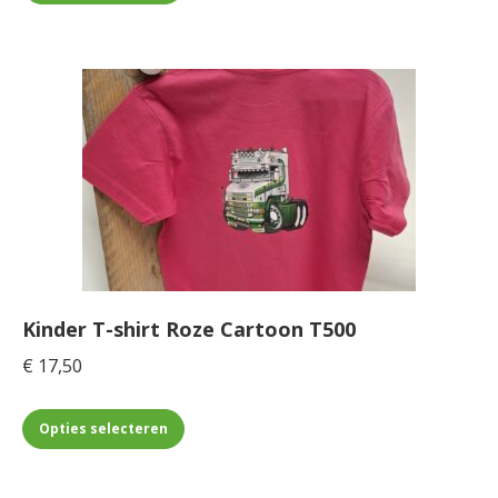
product
heeft
meerdere
variaties.
Deze
optie
kan
gekozen
worden
op
de
Kinder T-shirt Roze Cartoon T500
productpagina
€
17,50
Dit
Opties selecteren
product
heeft