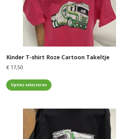
Kinder T-shirt Roze Cartoon Takeltje
€
17,50
Dit
Opties selecteren
product
heeft
meerdere
variaties.
Deze
optie