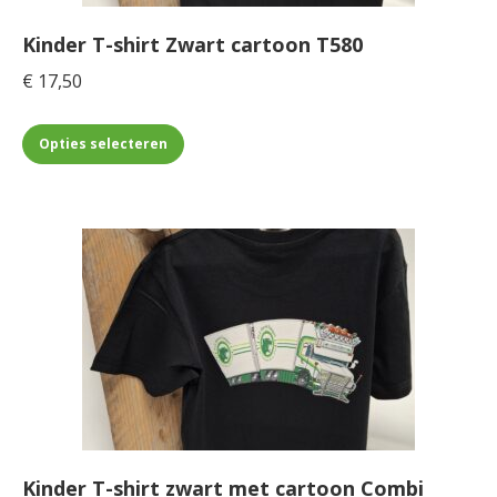
op
de
Kinder T-shirt Zwart cartoon T580
productpagina
€
17,50
Dit
Opties selecteren
product
heeft
meerdere
variaties.
Deze
optie
kan
gekozen
worden
op
de
Kinder T-shirt zwart met cartoon Combi