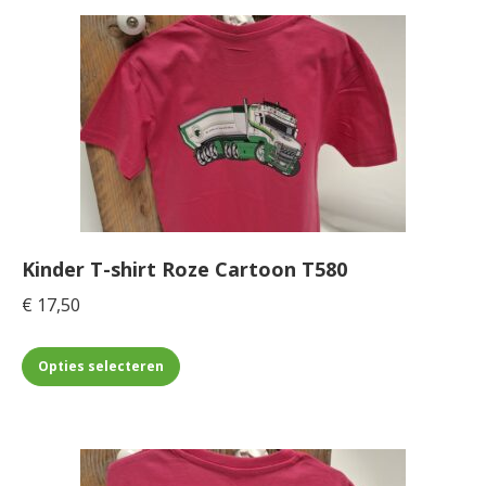
meerdere
variaties.
Deze
optie
kan
gekozen
worden
op
de
Kinder T-shirt Roze Cartoon T580
productpagina
€
17,50
Dit
Opties selecteren
product
heeft
meerdere
variaties.