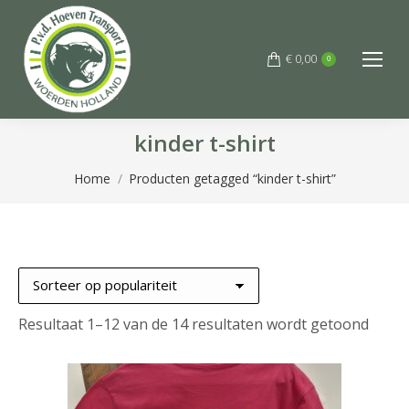
€
0,00
0
kinder t-shirt
Je bent hier:
Home
Producten getagged “kinder t-shirt”
Gesor
Resultaat 1–12 van de 14 resultaten wordt getoond
op
popula