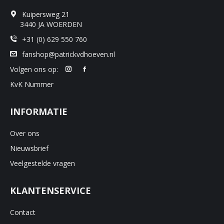
op
Kuipersweg 21
de
3440 JA WOERDEN
productpagina
+31 (0) 629 550 760
fanshop@patrickvdhoeven.nl
Volgen ons op:
KvK Nummer
INFORMATIE
Over ons
Nieuwsbrief
Veelgestelde vragen
KLANTENSERVICE
Contact