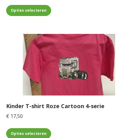
Dit
Opties selecteren
product
heeft
meerdere
variaties.
Deze
optie
kan
gekozen
worden
op
de
Kinder T-shirt Roze Cartoon 4-serie
productpagina
€
17,50
Dit
Opties selecteren