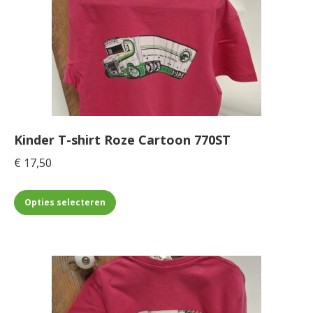
Deze
optie
kan
gekozen
worden
op
de
Kinder T-shirt Roze Cartoon 770ST
productpagina
€
17,50
Dit
Opties selecteren
product
heeft
meerdere
variaties.
Deze