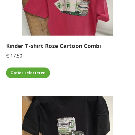
optie
kan
gekozen
worden
op
de
Kinder T-shirt Roze Cartoon Combi
productpagina
€
17,50
Dit
Opties selecteren
product
heeft
meerdere
variaties.
Deze
optie
kan