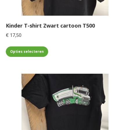
worden
op
de
Kinder T-shirt Zwart cartoon T500
productpagina
€
17,50
Dit
Opties selecteren
product
heeft
meerdere
variaties.
Deze
optie
kan
gekozen
worden