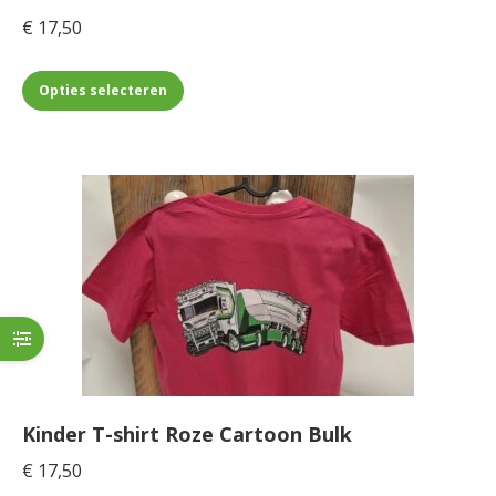
productpagina
€
17,50
Dit
Opties selecteren
product
heeft
meerdere
variaties.
Deze
optie
kan
gekozen
worden
op
de
Kinder T-shirt Roze Cartoon Bulk
productpagina
€
17,50