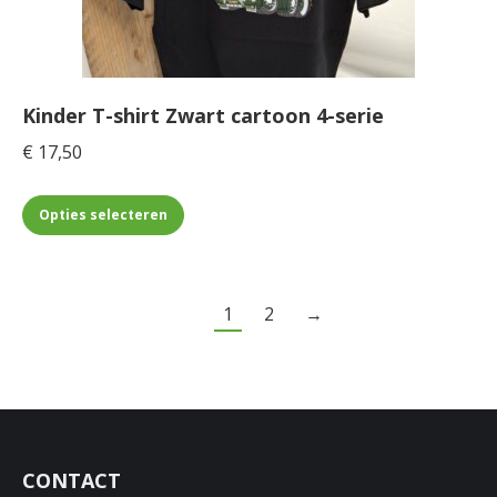
gekozen
worden
op
de
Kinder T-shirt Zwart cartoon 4-serie
productpagina
€
17,50
Dit
Opties selecteren
product
heeft
meerdere
1
2
→
variaties.
Deze
optie
kan
gekozen
CONTACT
worden