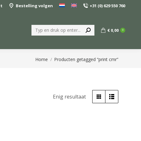
nt
Bestelling volgen
+31 (0) 629 550 760
Zoeken:
€
0,00
0
Je bent hier:
Home
Producten getagged “print cmr”
Enig resultaat