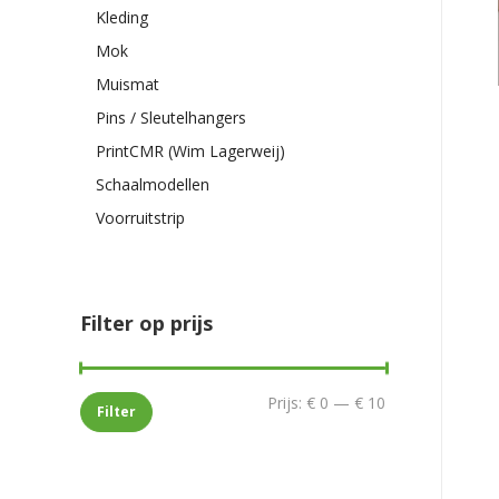
Kleding
Mok
Muismat
Pins / Sleutelhangers
PrintCMR (Wim Lagerweij)
Schaalmodellen
Voorruitstrip
Filter op prijs
Min.
Max.
Prijs:
€ 0
—
€ 10
Filter
prijs
prijs