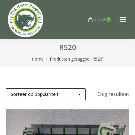
€
0,00
0
R520
Je bent hier:
Home
Producten getagged “R520”
Enig resultaat