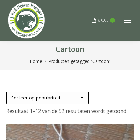
€
0,00
0
Cartoon
Je bent hier:
Home
Producten getagged “Cartoon”
Gesor
Resultaat 1–12 van de 52 resultaten wordt getoond
op
popula