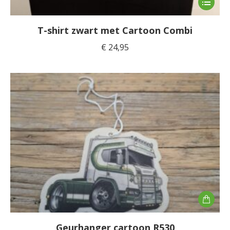
product
heeft
T-shirt zwart met Cartoon Combi
meerde
€
24,95
variaties
Deze
optie
kan
gekoze
worden
op
de
product
Geurhanger cartoon R530