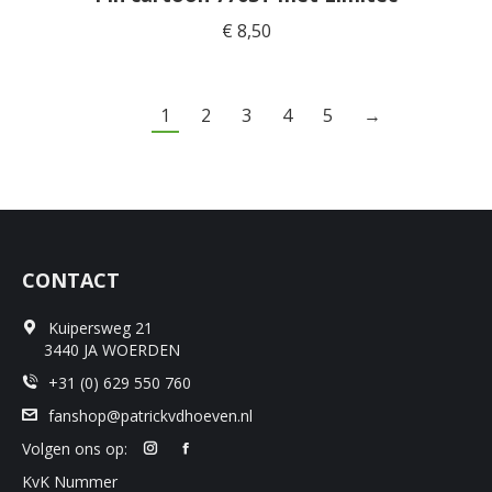
€
8,50
1
2
3
4
5
→
CONTACT
Kuipersweg 21
3440 JA WOERDEN
+31 (0) 629 550 760
fanshop@patrickvdhoeven.nl
Volgen ons op:
KvK Nummer