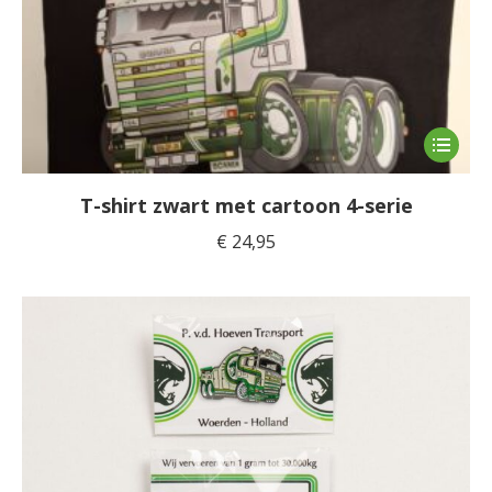
Dit
product
heeft
T-shirt zwart met cartoon 4-serie
meerde
€
24,95
variaties
Deze
optie
kan
gekoze
worden
op
de
product