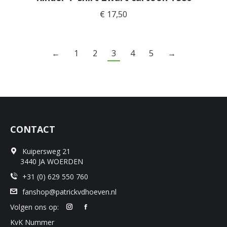
meerde
€
17,50
variaties
Deze
optie
←
1
2
3
4
5
→
kan
gekoze
worden
op
de
product
CONTACT
Kuipersweg 21
3440 JA WOERDEN
+31 (0) 629 550 760
fanshop@patrickvdhoeven.nl
Volgen ons op:
KvK Nummer