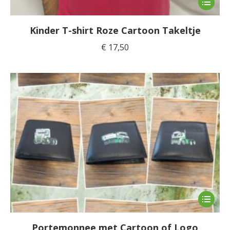
product
heeft
Kinder T-shirt Roze Cartoon Takeltje
meerde
€
17,50
variaties
Deze
optie
kan
gekoze
worden
op
de
product
Dit
product
heeft
Portemonnee met Cartoon of Logo