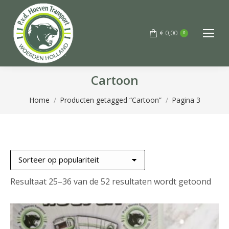
€
0,00
0
Cartoon
Je bent hier:
Home
Producten getagged “Cartoon”
Pagina 3
Geso
Resultaat 25–36 van de 52 resultaten wordt getoond
op
popu