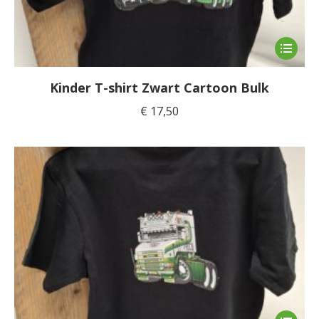
Dit
product
heeft
Kinder T-shirt Zwart Cartoon Bulk
meerde
€
17,50
variaties
Deze
optie
kan
gekoze
worden
op
de
product
Dit