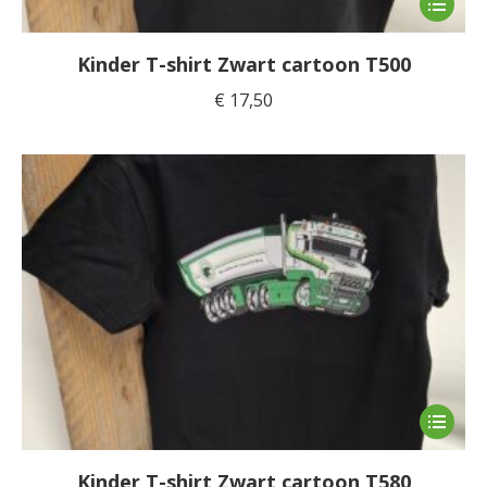
product
heeft
Kinder T-shirt Zwart cartoon T500
meerde
€
17,50
variaties
Deze
optie
kan
gekoze
worden
op
de
product
Dit
product
heeft
Kinder T-shirt Zwart cartoon T580