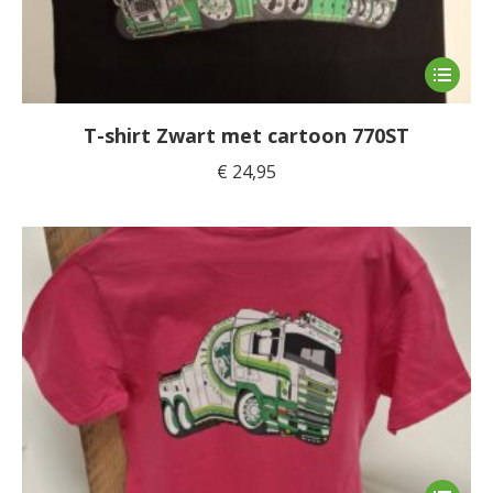
Dit
product
heeft
T-shirt Zwart met cartoon 770ST
meerde
€
24,95
variaties
Deze
optie
kan
gekoze
worden
op
de
product
Dit