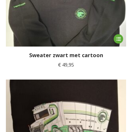
Dit
product
heeft
Sweater zwart met cartoon
meerde
€
49,95
variaties
Deze
optie
kan
gekoze
worden
op
de
product