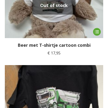
de
Out of stock
product
Dit
product
heeft
Beer met T-shirtje cartoon combi
meerde
€
17,95
variaties
Deze
optie
kan
gekoze
worden
op
de
product