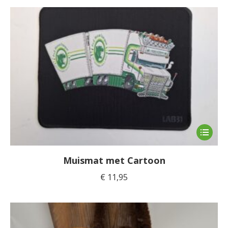
Dit
product
heeft
Muismat met Cartoon
meerde
€
11,95
variaties
Deze
optie
kan