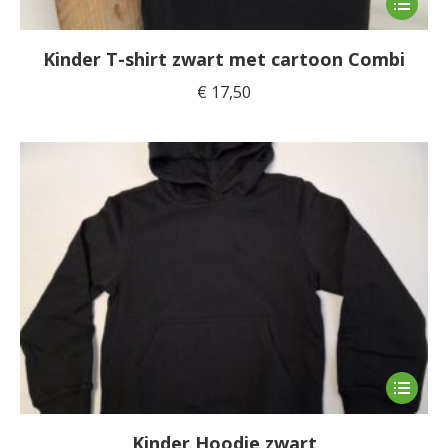
product
heeft
Kinder T-shirt zwart met cartoon Combi
meerde
€
17,50
variaties
Deze
optie
kan
gekoze
worden
op
de
product
Dit
product
heeft
Kinder Hoodie zwart