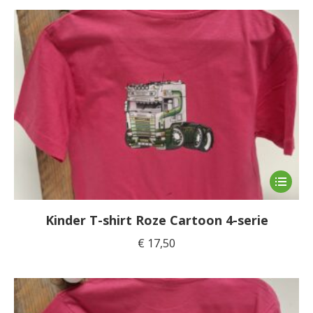
optie
kan
gekoze
worden
op
de
product
Dit
product
heeft
Kinder T-shirt Roze Cartoon 4-serie
meerde
€
17,50
variaties
Deze
optie
kan